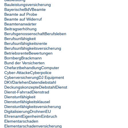
Bauleistungsversicherung
Bayerische
BdV
Beamte
Beamte auf Probe
Beamte auf Widerruf
Beamtenanwärter
Beitragserhöhung
Berufsgenossenschaft
Berufsleben
Berufsunfähigkeit
Berufsunfähigkeitsrente
Berufsunfähigkeitsversicherung
Betriebsrente
Bewertungen
Bornberg
Brackmann
Bund der Versicherten
Chefarztbehandlung
Computer
Cyber-Attacke
Cyberpolice
Cyberversicherung
DJ Equipment
DKV
Darlehen
Datendiebstahl
Deckungskonzepte
Diebstahl
Dienst
Dienst-Fahrrad
Dienstrad
Dienstunfähigkeit
Dienstunfähigkeitsklausel
Dienstunfähigkeitsversicherung
Digitalisierung
Drohnen
EU
Ehrenamt
Eigenheim
Einbruch
Elementarschaden
Elementarschadenversicherung