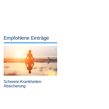
Services
Büro
04442 921 307
Empfohlene Einträge
Schwere-Krankheiten-
Revolutionäre
Absicherung
Risikovoranfragen