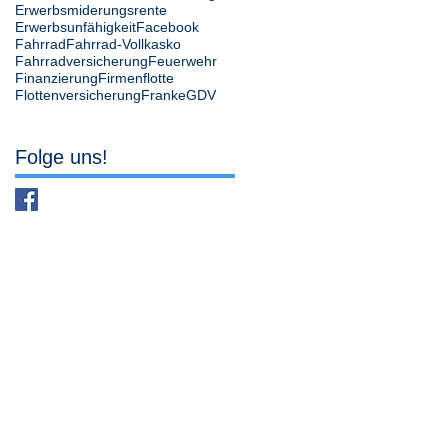
Erwerbsmiderungsrente
Erwerbsunfähigkeit
Facebook
Fahrrad
Fahrrad-Vollkasko
Fahrradversicherung
Feuerwehr
Finanzierung
Firmenflotte
Flottenversicherung
Franke
GDV
Folge uns!
49393 Lohne