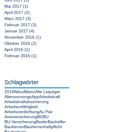
Mai 2017
(1)
1 Beitrag
April 2017
(2)
2 Beiträge
März 2017
(3)
3 Beiträge
Februar 2017
(3)
3 Beiträge
Januar 2017
(4)
4 Beiträge
November 2016
(1)
1 Beitrag
Oktober 2016
(2)
2 Beiträge
April 2016
(1)
1 Beitrag
Februar 2016
(1)
1 Beitrag
Schlagwörter
2018
Akku
Allianz
Alte Leipziger
Altersvorsorge
App
Arbeitskraft
Arbeitskraftabsicherung
Arbeitsunfähigkeit
Arbeitsverdichtung
Au Pair
Autoversicherung
BG
BU
BU-Versicherung
Basler
Bauhelfer
Bauherren
Bauherrenhaftpflicht
Bauleistung