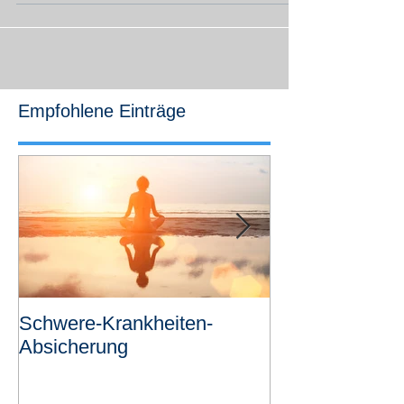
Empfohlene Einträge
Schwere-Krankheiten-
Revolutionäre
Absicherung
Risikovoranfra