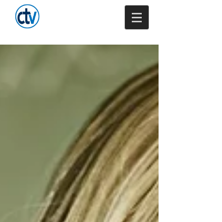
Trenkamp -
Versicherungsmakler
GmbH & Co. KG