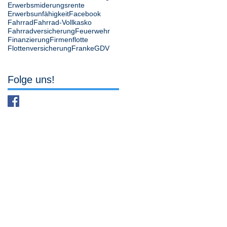
Erwerbsmiderungsrente
Erwerbsunfähigkeit
Facebook
Fahrrad
Fahrrad-Vollkasko
Fahrradversicherung
Feuerwehr
Finanzierung
Firmenflotte
Flottenversicherung
Franke
GDV
Folge uns!
49393 Lohne