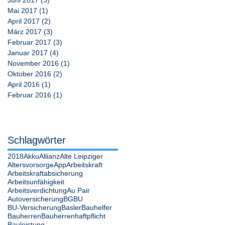
Mai 2017
(1)
1 Beitrag
April 2017
(2)
2 Beiträge
März 2017
(3)
3 Beiträge
Februar 2017
(3)
3 Beiträge
Januar 2017
(4)
4 Beiträge
November 2016
(1)
1 Beitrag
Oktober 2016
(2)
2 Beiträge
April 2016
(1)
1 Beitrag
Februar 2016
(1)
1 Beitrag
Schlagwörter
2018
Akku
Allianz
Alte Leipziger
Altersvorsorge
App
Arbeitskraft
Arbeitskraftabsicherung
Arbeitsunfähigkeit
Arbeitsverdichtung
Au Pair
Autoversicherung
BG
BU
BU-Versicherung
Basler
Bauhelfer
Bauherren
Bauherrenhaftpflicht
Bauleistung