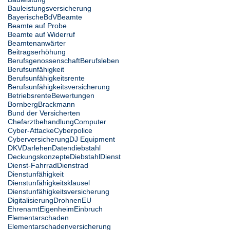
Bauleistungsversicherung
Bayerische
BdV
Beamte
Beamte auf Probe
Beamte auf Widerruf
Beamtenanwärter
Beitragserhöhung
Berufsgenossenschaft
Berufsleben
Berufsunfähigkeit
Berufsunfähigkeitsrente
Berufsunfähigkeitsversicherung
Betriebsrente
Bewertungen
Bornberg
Brackmann
Bund der Versicherten
Chefarztbehandlung
Computer
Cyber-Attacke
Cyberpolice
Cyberversicherung
DJ Equipment
DKV
Darlehen
Datendiebstahl
Deckungskonzepte
Diebstahl
Dienst
Dienst-Fahrrad
Dienstrad
Dienstunfähigkeit
Dienstunfähigkeitsklausel
Dienstunfähigkeitsversicherung
Digitalisierung
Drohnen
EU
Ehrenamt
Eigenheim
Einbruch
Elementarschaden
Elementarschadenversicherung