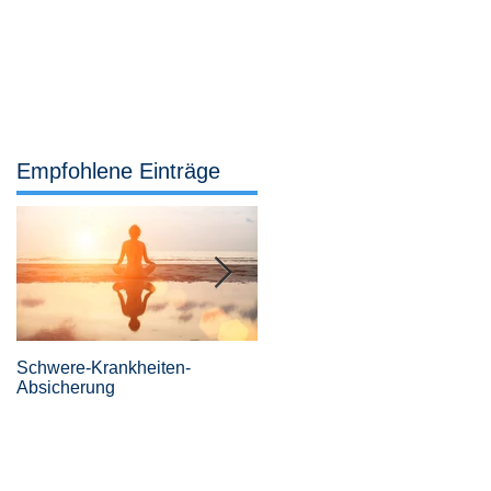
Services
Büro
04442 921 307
Empfohlene Einträge
en
Schwere-Krankheiten-
Revolutionäre
Absicherung
Risikovoranfragen