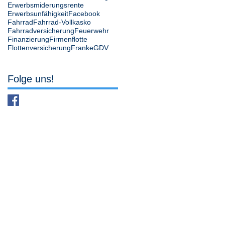
Erwerbsmiderungsrente
Erwerbsunfähigkeit
Facebook
Fahrrad
Fahrrad-Vollkasko
Fahrradversicherung
Feuerwehr
Finanzierung
Firmenflotte
Flottenversicherung
Franke
GDV
Folge uns!
49393 Lohne