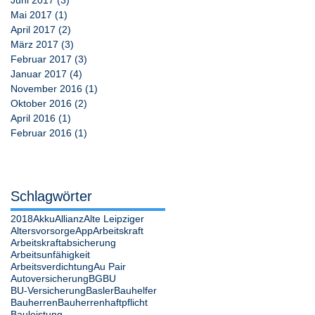
Mai 2017
(1)
1 Beitrag
April 2017
(2)
2 Beiträge
März 2017
(3)
3 Beiträge
Februar 2017
(3)
3 Beiträge
Januar 2017
(4)
4 Beiträge
November 2016
(1)
1 Beitrag
Oktober 2016
(2)
2 Beiträge
April 2016
(1)
1 Beitrag
Februar 2016
(1)
1 Beitrag
Schlagwörter
2018
Akku
Allianz
Alte Leipziger
Altersvorsorge
App
Arbeitskraft
Arbeitskraftabsicherung
Arbeitsunfähigkeit
Arbeitsverdichtung
Au Pair
Autoversicherung
BG
BU
BU-Versicherung
Basler
Bauhelfer
Bauherren
Bauherrenhaftpflicht
Bauleistung