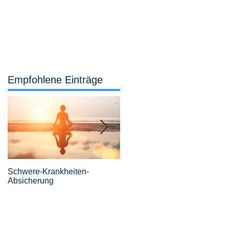
Services
Büro
04442 921 307
Empfohlene Einträge
Schwere-Krankheiten-
Revolutionäre
Absicherung
Risikovoranfragen