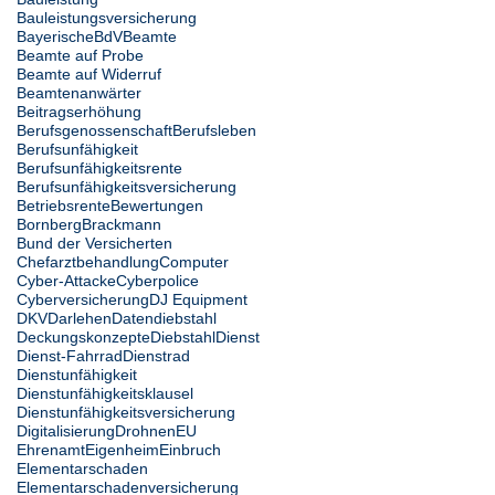
Bauleistungsversicherung
Bayerische
BdV
Beamte
Beamte auf Probe
Beamte auf Widerruf
Beamtenanwärter
Beitragserhöhung
Berufsgenossenschaft
Berufsleben
Berufsunfähigkeit
Berufsunfähigkeitsrente
Berufsunfähigkeitsversicherung
Betriebsrente
Bewertungen
Bornberg
Brackmann
Bund der Versicherten
Chefarztbehandlung
Computer
Cyber-Attacke
Cyberpolice
Cyberversicherung
DJ Equipment
DKV
Darlehen
Datendiebstahl
Deckungskonzepte
Diebstahl
Dienst
Dienst-Fahrrad
Dienstrad
Dienstunfähigkeit
Dienstunfähigkeitsklausel
Dienstunfähigkeitsversicherung
Digitalisierung
Drohnen
EU
Ehrenamt
Eigenheim
Einbruch
Elementarschaden
Elementarschadenversicherung