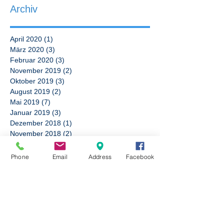
Archiv
April 2020
(1)
1 Beitrag
März 2020
(3)
3 Beiträge
Februar 2020
(3)
3 Beiträge
November 2019
(2)
2 Beiträge
Oktober 2019
(3)
3 Beiträge
August 2019
(2)
2 Beiträge
Mai 2019
(7)
7 Beiträge
Januar 2019
(3)
3 Beiträge
Dezember 2018
(1)
1 Beitrag
November 2018
(2)
2 Beiträge
Oktober 2018
(3)
3 Beiträge
April 2018
(4)
4 Beiträge
Phone
Email
Address
Facebook
Februar 2018
(4)
4 Beiträge
Januar 2018
(3)
3 Beiträge
Dezember 2017
(2)
2 Beiträge
Oktober 2017
(1)
1 Beitrag
September 2017
(5)
5 Beiträge
August 2017
(3)
3 Beiträge