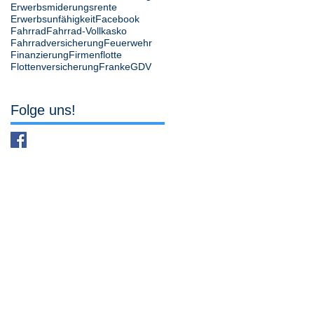
Erwerbsmiderungsrente
Erwerbsunfähigkeit
Facebook
Fahrrad
Fahrrad-Vollkasko
Fahrradversicherung
Feuerwehr
Finanzierung
Firmenflotte
Flottenversicherung
Franke
GDV
Folge uns!
49393 Lohne