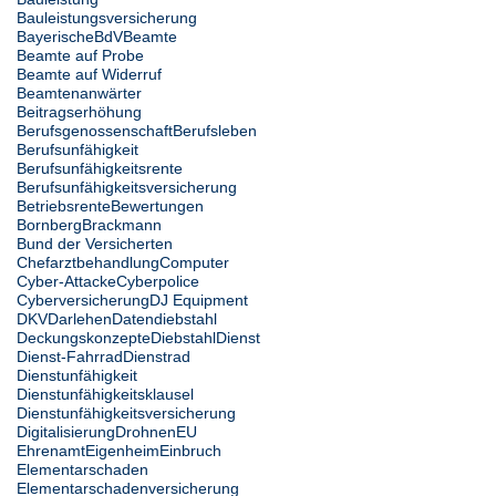
Bauleistungsversicherung
Bayerische
BdV
Beamte
Beamte auf Probe
Beamte auf Widerruf
Beamtenanwärter
Beitragserhöhung
Berufsgenossenschaft
Berufsleben
Berufsunfähigkeit
Berufsunfähigkeitsrente
Berufsunfähigkeitsversicherung
Betriebsrente
Bewertungen
Bornberg
Brackmann
Bund der Versicherten
Chefarztbehandlung
Computer
Cyber-Attacke
Cyberpolice
Cyberversicherung
DJ Equipment
DKV
Darlehen
Datendiebstahl
Deckungskonzepte
Diebstahl
Dienst
Dienst-Fahrrad
Dienstrad
Dienstunfähigkeit
Dienstunfähigkeitsklausel
Dienstunfähigkeitsversicherung
Digitalisierung
Drohnen
EU
Ehrenamt
Eigenheim
Einbruch
Elementarschaden
Elementarschadenversicherung