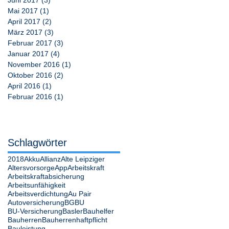
Mai 2017
(1)
1 Beitrag
April 2017
(2)
2 Beiträge
März 2017
(3)
3 Beiträge
Februar 2017
(3)
3 Beiträge
Januar 2017
(4)
4 Beiträge
November 2016
(1)
1 Beitrag
Oktober 2016
(2)
2 Beiträge
April 2016
(1)
1 Beitrag
Februar 2016
(1)
1 Beitrag
Schlagwörter
2018
Akku
Allianz
Alte Leipziger
Altersvorsorge
App
Arbeitskraft
Arbeitskraftabsicherung
Arbeitsunfähigkeit
Arbeitsverdichtung
Au Pair
Autoversicherung
BG
BU
BU-Versicherung
Basler
Bauhelfer
Bauherren
Bauherrenhaftpflicht
Bauleistung