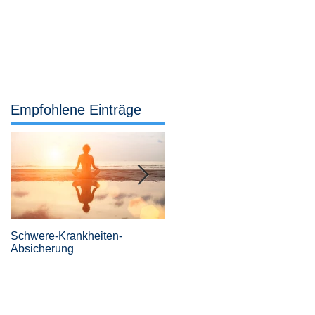
Services
Büro
04442 921 307
Empfohlene Einträge
Schwere-Krankheiten-
Revolutionäre
Absicherung
Risikovoranfragen