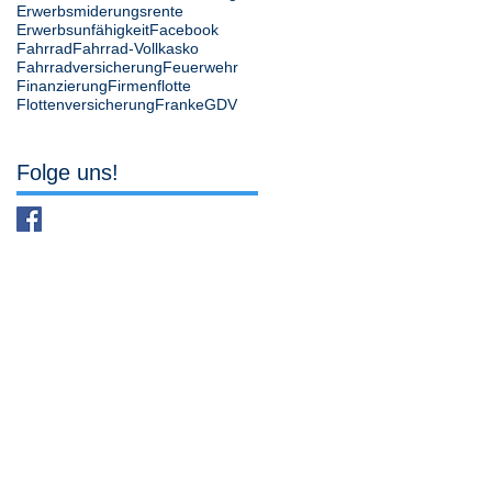
Erwerbsmiderungsrente
Erwerbsunfähigkeit
Facebook
Fahrrad
Fahrrad-Vollkasko
Fahrradversicherung
Feuerwehr
Finanzierung
Firmenflotte
Flottenversicherung
Franke
GDV
Folge uns!
49393 Lohne