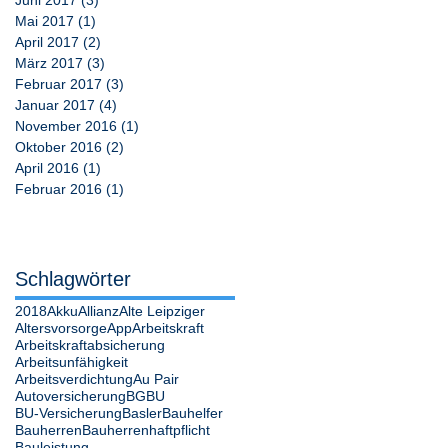
Mai 2017
(1)
1 Beitrag
April 2017
(2)
2 Beiträge
März 2017
(3)
3 Beiträge
Februar 2017
(3)
3 Beiträge
Januar 2017
(4)
4 Beiträge
November 2016
(1)
1 Beitrag
Oktober 2016
(2)
2 Beiträge
April 2016
(1)
1 Beitrag
Februar 2016
(1)
1 Beitrag
Schlagwörter
2018
Akku
Allianz
Alte Leipziger
Altersvorsorge
App
Arbeitskraft
Arbeitskraftabsicherung
Arbeitsunfähigkeit
Arbeitsverdichtung
Au Pair
Autoversicherung
BG
BU
BU-Versicherung
Basler
Bauhelfer
Bauherren
Bauherrenhaftpflicht
Bauleistung