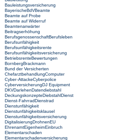
Bauleistungsversicherung
Bayerische
BdV
Beamte
Beamte auf Probe
Beamte auf Widerruf
Beamtenanwärter
Beitragserhöhung
Berufsgenossenschaft
Berufsleben
Berufsunfähigkeit
Berufsunfähigkeitsrente
Berufsunfähigkeitsversicherung
Betriebsrente
Bewertungen
Bornberg
Brackmann
Bund der Versicherten
Chefarztbehandlung
Computer
Cyber-Attacke
Cyberpolice
Cyberversicherung
DJ Equipment
DKV
Darlehen
Datendiebstahl
Deckungskonzepte
Diebstahl
Dienst
Dienst-Fahrrad
Dienstrad
Dienstunfähigkeit
Dienstunfähigkeitsklausel
Dienstunfähigkeitsversicherung
Digitalisierung
Drohnen
EU
Ehrenamt
Eigenheim
Einbruch
Elementarschaden
Elementarschadenversicherung