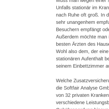
Muss man wegen einer s
Unfalls stationär im Kr
nach Ruhe oft groß. In de
sehr unangenhem empfu
Besuchern empfängt oder
Außerdem möchte man im 
besten Ärzten des Haus
Wohl also dem, der eine
stationären Aufenthalt b
seinem Einbettzimmer a
Welche Zusatzversicheru
die Softfair Analyse Gm
von 32 privaten Kranken
verschiedene Leistungsbe