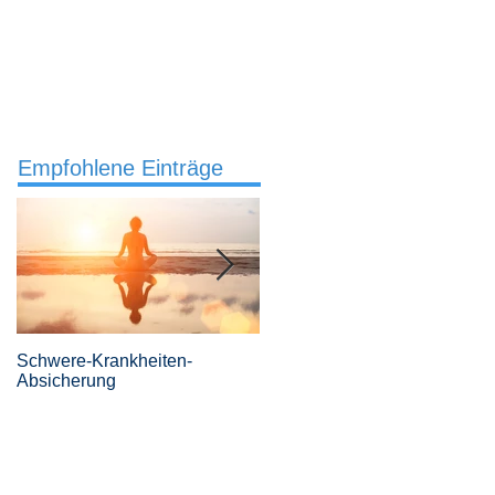
Services
Büro
04442 921 307
Empfohlene Einträge
Schwere-Krankheiten-
Revolutionäre
Absicherung
Risikovoranfragen