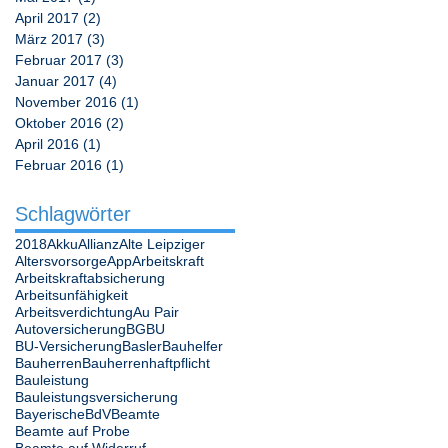
April 2017
(2)
2 Beiträge
März 2017
(3)
3 Beiträge
Februar 2017
(3)
3 Beiträge
Januar 2017
(4)
4 Beiträge
November 2016
(1)
1 Beitrag
Oktober 2016
(2)
2 Beiträge
April 2016
(1)
1 Beitrag
Februar 2016
(1)
1 Beitrag
Schlagwörter
2018
Akku
Allianz
Alte Leipziger
Altersvorsorge
App
Arbeitskraft
Arbeitskraftabsicherung
Arbeitsunfähigkeit
Arbeitsverdichtung
Au Pair
Autoversicherung
BG
BU
BU-Versicherung
Basler
Bauhelfer
Bauherren
Bauherrenhaftpflicht
Bauleistung
Bauleistungsversicherung
Bayerische
BdV
Beamte
Beamte auf Probe
Beamte auf Widerruf