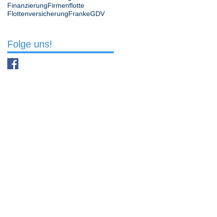
Finanzierung
Firmenflotte
Flottenversicherung
Franke
GDV
Folge uns!