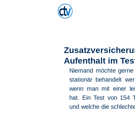
amp -
Home
P
herungsmakler GmbH & Co. KG
Zusatzversicheru
Aufenthalt im Tes
Niemand möchte gerne 
stationär behandelt wer
wenn man mit einer lei
hat. Ein Test von 154 Ta
und welche die schlechte