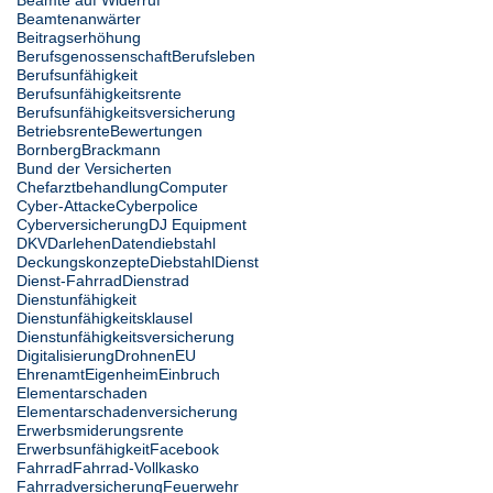
Beamtenanwärter
Beitragserhöhung
Berufsgenossenschaft
Berufsleben
Berufsunfähigkeit
Berufsunfähigkeitsrente
Berufsunfähigkeitsversicherung
Betriebsrente
Bewertungen
Bornberg
Brackmann
Bund der Versicherten
Chefarztbehandlung
Computer
Cyber-Attacke
Cyberpolice
Cyberversicherung
DJ Equipment
DKV
Darlehen
Datendiebstahl
Deckungskonzepte
Diebstahl
Dienst
Dienst-Fahrrad
Dienstrad
Dienstunfähigkeit
Dienstunfähigkeitsklausel
Dienstunfähigkeitsversicherung
Digitalisierung
Drohnen
EU
Ehrenamt
Eigenheim
Einbruch
Elementarschaden
Elementarschadenversicherung
Erwerbsmiderungsrente
Erwerbsunfähigkeit
Facebook
Fahrrad
Fahrrad-Vollkasko
Fahrradversicherung
Feuerwehr