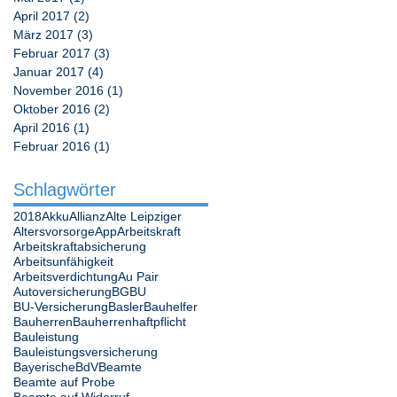
April 2017
(2)
2 Beiträge
März 2017
(3)
3 Beiträge
Februar 2017
(3)
3 Beiträge
Januar 2017
(4)
4 Beiträge
November 2016
(1)
1 Beitrag
Oktober 2016
(2)
2 Beiträge
April 2016
(1)
1 Beitrag
Februar 2016
(1)
1 Beitrag
Schlagwörter
2018
Akku
Allianz
Alte Leipziger
Altersvorsorge
App
Arbeitskraft
Arbeitskraftabsicherung
Arbeitsunfähigkeit
Arbeitsverdichtung
Au Pair
Autoversicherung
BG
BU
BU-Versicherung
Basler
Bauhelfer
Bauherren
Bauherrenhaftpflicht
Bauleistung
Bauleistungsversicherung
Bayerische
BdV
Beamte
Beamte auf Probe
Beamte auf Widerruf