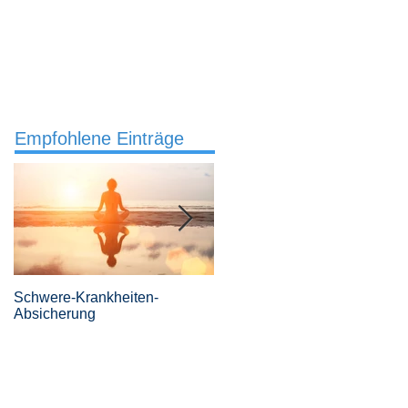
Services
Büro
04442 921 307
Empfohlene Einträge
Schwere-Krankheiten-
Revolutionäre
Absicherung
Risikovoranfragen