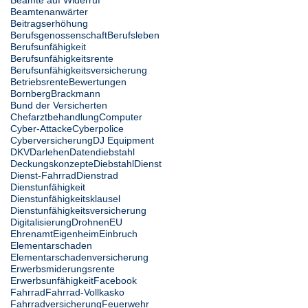
Beamtenanwärter
Beitragserhöhung
Berufsgenossenschaft
Berufsleben
Berufsunfähigkeit
Berufsunfähigkeitsrente
Berufsunfähigkeitsversicherung
Betriebsrente
Bewertungen
Bornberg
Brackmann
Bund der Versicherten
Chefarztbehandlung
Computer
Cyber-Attacke
Cyberpolice
Cyberversicherung
DJ Equipment
DKV
Darlehen
Datendiebstahl
Deckungskonzepte
Diebstahl
Dienst
Dienst-Fahrrad
Dienstrad
Dienstunfähigkeit
Dienstunfähigkeitsklausel
Dienstunfähigkeitsversicherung
Digitalisierung
Drohnen
EU
Ehrenamt
Eigenheim
Einbruch
Elementarschaden
Elementarschadenversicherung
Erwerbsmiderungsrente
Erwerbsunfähigkeit
Facebook
Fahrrad
Fahrrad-Vollkasko
Fahrradversicherung
Feuerwehr