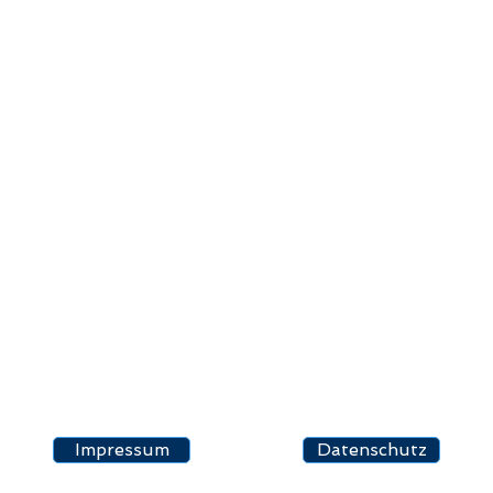
zurück nach oben
nkamp - Versicherungsmakler GmbH & Co. KG - Heckenrosenstr. 15 - 
Telefon 04442.921307 |
info@ctvl.de
Impressum
Datenschutz