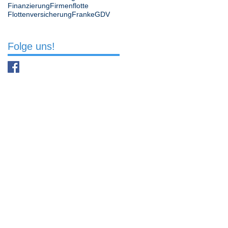
Finanzierung
Firmenflotte
Flottenversicherung
Franke
GDV
Folge uns!
49393 Lohne