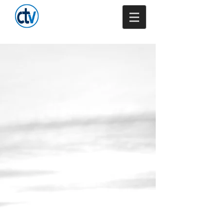
Trenkamp -
Versicherungsmakler
GmbH & Co. KG